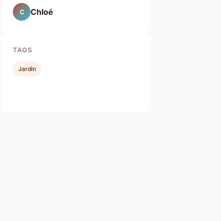
Chloé
C
TAGS
Jardin