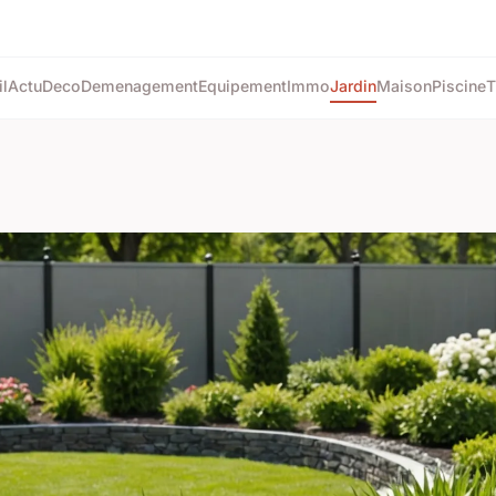
l
Actu
Deco
Demenagement
Equipement
Immo
Jardin
Maison
Piscine
T