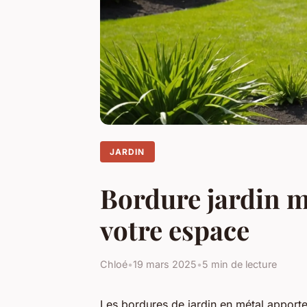
JARDIN
Bordure jardin m
votre espace
Chloé
•
19 mars 2025
•
5 min de lecture
Les bordures de jardin en métal apport