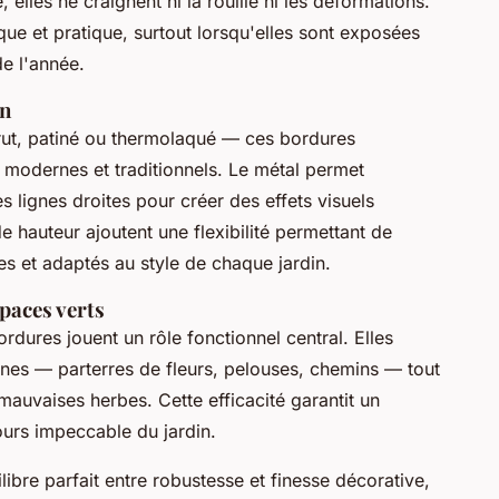
elles ne craignent ni la rouille ni les déformations.
ue et pratique, surtout lorsqu'elles sont exposées
de l'année.
on
brut, patiné ou thermolaqué — ces bordures
s modernes et traditionnels. Le métal permet
 lignes droites pour créer des effets visuels
 hauteur ajoutent une flexibilité permettant de
s et adaptés au style de chaque jardin.
paces verts
rdures jouent un rôle fonctionnel central. Elles
ones — parterres de fleurs, pelouses, chemins — tout
 mauvaises herbes. Cette efficacité garantit un
jours impeccable du jardin.
libre parfait entre robustesse et finesse décorative,