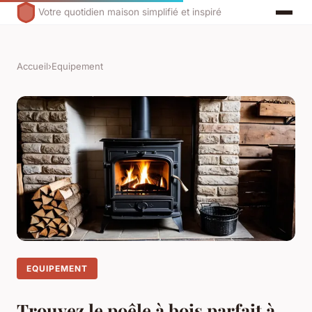
Votre quotidien maison simplifié et inspiré
Accueil
›
Equipement
EQUIPEMENT
Trouvez le poêle à bois parfait à