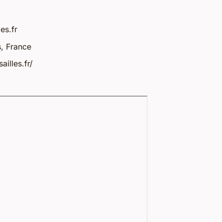
es.fr
, France
illes.fr/