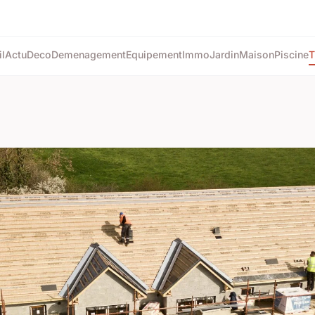
l
Actu
Deco
Demenagement
Equipement
Immo
Jardin
Maison
Piscine
T